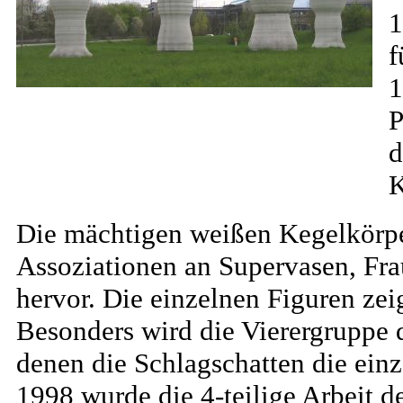
1
f
1
P
d
K
Die mächtigen weißen Kegelkörpe
Assoziationen an Supervasen, Fra
hervor. Die einzelnen Figuren z
Besonders wird die Vierergruppe
denen die Schlagschatten die ein
1998 wurde die 4-teilige Arbeit d