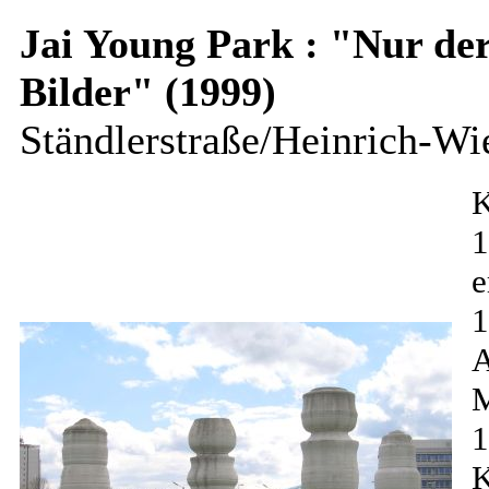
Jai Young Park : "Nur der
Bilder" (1999)
Ständlerstraße/Heinrich-Wi
K
1
e
1
A
1
K